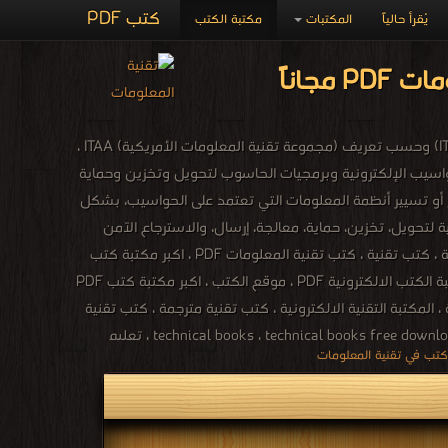
كتب PDF
يُقرأ حالياً
المكتبات
مكتبة الكتب
تقانة المعلومات أو تكنولوجيا المعلومات (بالإنجليزية: information technology)‏ وتختصر إلى (IT) وحسب تعريف (مجموعة تقنية المعلومات الأمريكية) ITAA ،
حواسيب الإلكترونية وبرمجيات الحاسوب لتحويل وتخزين وحماية
 أو تسيير أنظمة المعلومات التي تعتمد على الحواسيب، بشكل
لتحويل، تخزين، حماية، معالجة، إرسال، والاسترجاع الآمن
للمعلومات. جميع الكتب التقنية في مجالات الانترنت والبرامج المكتبية وتطبيقات ولغات البرمجة ، كتب تقنية ، كتب تقنية المعلومات PDF ، اكبر مكتبة كتب
الكترونية ، مادة تقنيات الانترنت ، تقنيات الانترنت المتقدمة PDF ، كتب التقنية السعودية ، مكتبة الكتب الالكترونية PDF ، موقع الكتب ، اكبر مكتبة كتب PDF
 المكتبة التقنية الالكترونية ، كتب تقنية مترجمة ، كتب تقنية
عالمية ، كتب تقنية اجنبية ، كتب تقنية بالانجليزية ، كتب تقنية بالفرنسية ، كتب تقنية بالروسية ، كتب تقنية بالالمانية ، كتب تقنية لغات ، technical books ، technical books free download ، تعليم
technical books online shopping ، free technical books o ،