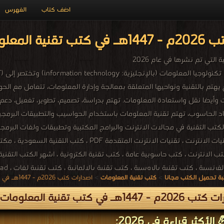
اضف كتاب
الفهرس
ومات PDF مجاناً
التي تم نشرها في عام 2026
تم بالتقنية ونواحيها المتعلقة بمعالجة وإدارة المعلومات، تتعامل مع ال
 وأيضا نقل واستعادة المعلومات. تهتم بدراسة، تصميم، تطوير، تفعيل، دعم
الحاسوب، تهتم تقنية المعلومات باستخدام الحواسيب والتطبيقات البرمجية 
 الانترنت ، كتب حاسوبية عامة ، كتب تقنية الكترونية ، اشهر الكتب التقنية ،
ة تحميل الكتب مجانا
>
كتب تقنية المعلومات
>
اصدارات كتب 2026م - 1447هـ في كتب في تقنية المعلومات
nline to download ، technical books online free ، demille technical books ،
 - 1447هـ في كتب تقنية المعلومات
الأكثر قراءة في 2026: