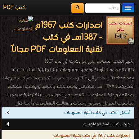
كتب PDF
مكتبة الكتب
اصدارات كتب 1967م
المكتبات
- 1387هـ في كتب
يُقرأ حالياً
تقنية المعلومات PDF مجاناً
الفهرس
أشهر الكتب المجانية التي تم نشرها في عام 1967
اضف كتاب
تقانة المعلومات أو تكنولوجيا المعلومات (بالإنجليزية: information
technology)‏ وتختصر إلى (IT) وحسب تعريف (مجموعة تقنية المعلومات
الأمريكية) ITAA ، هى اختصاص واسع يهتم بالتقنية ونواحيها المتعلقة
بمعالجة وإدارة المعلومات، تتعامل مع الحواسيب الإلكترونية وبرمجيات
الحاسوب لتحويل وتخزين وحماية ومعالجة المعلومات وأيضا نقل
واستعادة المعلومات. تهتم بدراسة، تصميم، تطوير، تفعيل، دعم أو تسيير
أفضل الكتب في كتب تقنية المعلومات
أنظمة المعلومات التي تعتمد على الحواسيب، بشكل خاص تطبيقات
عرض كتب تقنية المعلومات
وعتاد الحاسوب، تهتم تقنية المعلومات باستخدام الحواسيب والتطبيقات
اصدارات كتب 1967 في كتب تقنية المعلومات
البرمجية لتحويل، تخزين، حماية، معالجة، إرسال، والاسترجاع الآمن