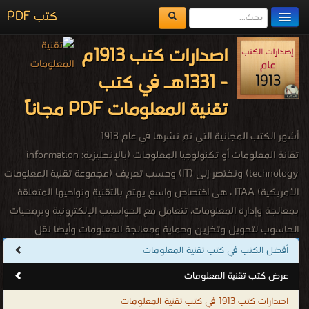
كتب PDF
مكتبة الكتب
اصدارات كتب 1913م
المكتبات
- 1331هـ في كتب
يُقرأ حالياً
تقنية المعلومات PDF مجاناً
الفهرس
أشهر الكتب المجانية التي تم نشرها في عام 1913
اضف كتاب
تقانة المعلومات أو تكنولوجيا المعلومات (بالإنجليزية: information
technology)‏ وتختصر إلى (IT) وحسب تعريف (مجموعة تقنية المعلومات
الأمريكية) ITAA ، هى اختصاص واسع يهتم بالتقنية ونواحيها المتعلقة
بمعالجة وإدارة المعلومات، تتعامل مع الحواسيب الإلكترونية وبرمجيات
الحاسوب لتحويل وتخزين وحماية ومعالجة المعلومات وأيضا نقل
واستعادة المعلومات. تهتم بدراسة، تصميم، تطوير، تفعيل، دعم أو تسيير
أفضل الكتب في كتب تقنية المعلومات
أنظمة المعلومات التي تعتمد على الحواسيب، بشكل خاص تطبيقات
عرض كتب تقنية المعلومات
وعتاد الحاسوب، تهتم تقنية المعلومات باستخدام الحواسيب والتطبيقات
اصدارات كتب 1913 في كتب تقنية المعلومات
البرمجية لتحويل، تخزين، حماية، معالجة، إرسال، والاسترجاع الآمن