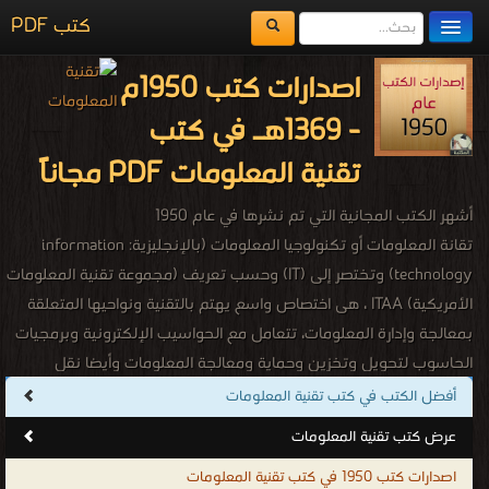
كتب PDF
مكتبة الكتب
اصدارات كتب 1950م
المكتبات
- 1369هـ في كتب
يُقرأ حالياً
تقنية المعلومات PDF مجاناً
الفهرس
أشهر الكتب المجانية التي تم نشرها في عام 1950
اضف كتاب
تقانة المعلومات أو تكنولوجيا المعلومات (بالإنجليزية: information
technology)‏ وتختصر إلى (IT) وحسب تعريف (مجموعة تقنية المعلومات
الأمريكية) ITAA ، هى اختصاص واسع يهتم بالتقنية ونواحيها المتعلقة
بمعالجة وإدارة المعلومات، تتعامل مع الحواسيب الإلكترونية وبرمجيات
الحاسوب لتحويل وتخزين وحماية ومعالجة المعلومات وأيضا نقل
واستعادة المعلومات. تهتم بدراسة، تصميم، تطوير، تفعيل، دعم أو تسيير
أفضل الكتب في كتب تقنية المعلومات
أنظمة المعلومات التي تعتمد على الحواسيب، بشكل خاص تطبيقات
عرض كتب تقنية المعلومات
وعتاد الحاسوب، تهتم تقنية المعلومات باستخدام الحواسيب والتطبيقات
اصدارات كتب 1950 في كتب تقنية المعلومات
البرمجية لتحويل، تخزين، حماية، معالجة، إرسال، والاسترجاع الآمن