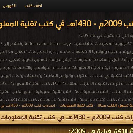
اضف كتاب
الفهرس
ومات PDF مجاناً
التي تم نشرها في عام 2009
تم بالتقنية ونواحيها المتعلقة بمعالجة وإدارة المعلومات، تتعامل مع ال
 وأيضا نقل واستعادة المعلومات. تهتم بدراسة، تصميم، تطوير، تفعيل، دعم
الحاسوب، تهتم تقنية المعلومات باستخدام الحواسيب والتطبيقات البرمجية 
 الانترنت ، كتب حاسوبية عامة ، كتب تقنية الكترونية ، اشهر الكتب التقنية ،
ة تحميل الكتب مجانا
>
كتب تقنية المعلومات
>
اصدارات كتب 2009م - 1430هـ في كتب في تقنية المعلومات
nline to download ، technical books online free ، demille technical books ،
 - 1430هـ في كتب تقنية المعلومات
الأكثر قراءة في 2009: