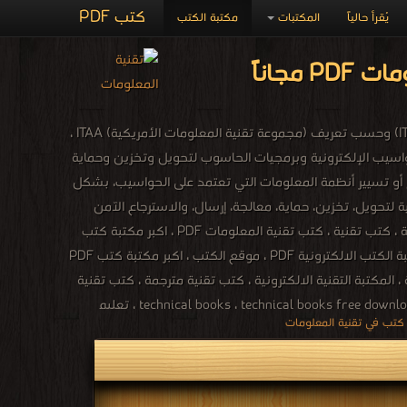
كتب PDF
يُقرأ حالياً
المكتبات
مكتبة الكتب
تقانة المعلومات أو تكنولوجيا المعلومات (بالإنجليزية: information technology)‏ وتختصر إلى (IT) وحسب تعريف (مجموعة تقنية المعلومات الأمريكية) ITAA ،
حواسيب الإلكترونية وبرمجيات الحاسوب لتحويل وتخزين وحماية
 أو تسيير أنظمة المعلومات التي تعتمد على الحواسيب، بشكل
لتحويل، تخزين، حماية، معالجة، إرسال، والاسترجاع الآمن
للمعلومات. جميع الكتب التقنية في مجالات الانترنت والبرامج المكتبية وتطبيقات ولغات البرمجة ، كتب تقنية ، كتب تقنية المعلومات PDF ، اكبر مكتبة كتب
الكترونية ، مادة تقنيات الانترنت ، تقنيات الانترنت المتقدمة PDF ، كتب التقنية السعودية ، مكتبة الكتب الالكترونية PDF ، موقع الكتب ، اكبر مكتبة كتب PDF
 المكتبة التقنية الالكترونية ، كتب تقنية مترجمة ، كتب تقنية
عالمية ، كتب تقنية اجنبية ، كتب تقنية بالانجليزية ، كتب تقنية بالفرنسية ، كتب تقنية بالروسية ، كتب تقنية بالالمانية ، كتب تقنية لغات ، technical books ، technical books free download ، تعليم
technical books online shopping ، free technical books o ،