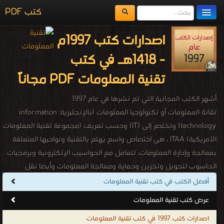
كتب PDF
مكتبة الكتب
اصدارات كتب 1997م
المكتبات
- 1418هـ في كتب
يُقرأ حالياً
تقنية المعلومات PDF مجاناً
الفهرس
أشهر الكتب المجانية التي تم نشرها في عام 1997
اضف كتاب
تقانة المعلومات أو تكنولوجيا المعلومات (بالإنجليزية: information
technology)‏ وتختصر إلى (IT) وحسب تعريف (مجموعة تقنية المعلومات
الأمريكية) ITAA ، هى اختصاص واسع يهتم بالتقنية ونواحيها المتعلقة
بمعالجة وإدارة المعلومات، تتعامل مع الحواسيب الإلكترونية وبرمجيات
الحاسوب لتحويل وتخزين وحماية ومعالجة المعلومات وأيضا نقل
واستعادة المعلومات. تهتم بدراسة، تصميم، تطوير، تفعيل، دعم أو تسيير
أفضل الكتب في كتب تقنية المعلومات
أنظمة المعلومات التي تعتمد على الحواسيب، بشكل خاص تطبيقات
عرض كتب تقنية المعلومات
وعتاد الحاسوب، تهتم تقنية المعلومات باستخدام الحواسيب والتطبيقات
اصدارات كتب 1997 في كتب تقنية المعلومات
البرمجية لتحويل، تخزين، حماية، معالجة، إرسال، والاسترجاع الآمن