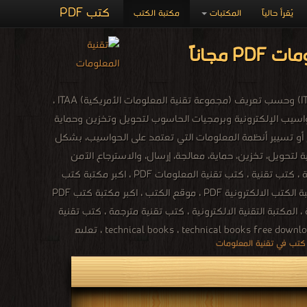
كتب PDF
يُقرأ حالياً
المكتبات
مكتبة الكتب
تقانة المعلومات أو تكنولوجيا المعلومات (بالإنجليزية: information technology)‏ وتختصر إلى (IT) وحسب تعريف (مجموعة تقنية المعلومات الأمريكية) ITAA ،
حواسيب الإلكترونية وبرمجيات الحاسوب لتحويل وتخزين وحماية
 أو تسيير أنظمة المعلومات التي تعتمد على الحواسيب، بشكل
لتحويل، تخزين، حماية، معالجة، إرسال، والاسترجاع الآمن
للمعلومات. جميع الكتب التقنية في مجالات الانترنت والبرامج المكتبية وتطبيقات ولغات البرمجة ، كتب تقنية ، كتب تقنية المعلومات PDF ، اكبر مكتبة كتب
الكترونية ، مادة تقنيات الانترنت ، تقنيات الانترنت المتقدمة PDF ، كتب التقنية السعودية ، مكتبة الكتب الالكترونية PDF ، موقع الكتب ، اكبر مكتبة كتب PDF
 المكتبة التقنية الالكترونية ، كتب تقنية مترجمة ، كتب تقنية
عالمية ، كتب تقنية اجنبية ، كتب تقنية بالانجليزية ، كتب تقنية بالفرنسية ، كتب تقنية بالروسية ، كتب تقنية بالالمانية ، كتب تقنية لغات ، technical books ، technical books free download ، تعليم
technical books online shopping ، free technical books o ،