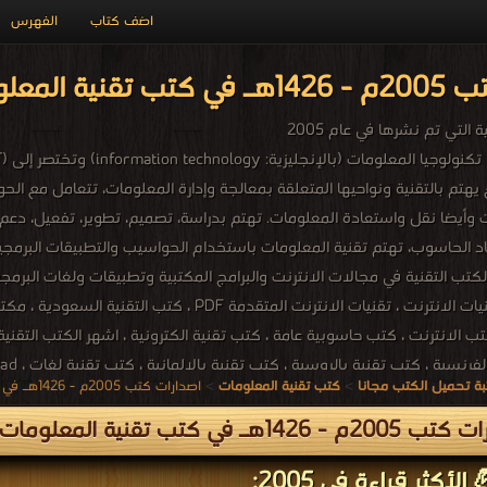
اضف كتاب
الفهرس
ومات PDF مجاناً
التي تم نشرها في عام 2005
تم بالتقنية ونواحيها المتعلقة بمعالجة وإدارة المعلومات، تتعامل مع ال
 وأيضا نقل واستعادة المعلومات. تهتم بدراسة، تصميم، تطوير، تفعيل، دعم
الحاسوب، تهتم تقنية المعلومات باستخدام الحواسيب والتطبيقات البرمجية 
 الانترنت ، كتب حاسوبية عامة ، كتب تقنية الكترونية ، اشهر الكتب التقنية ،
ة تحميل الكتب مجانا
>
كتب تقنية المعلومات
>
اصدارات كتب 2005م - 1426هـ في كتب في تقنية المعلومات
nline to download ، technical books online free ، demille technical books ،
 - 1426هـ في كتب تقنية المعلومات
الأكثر قراءة في 2005: