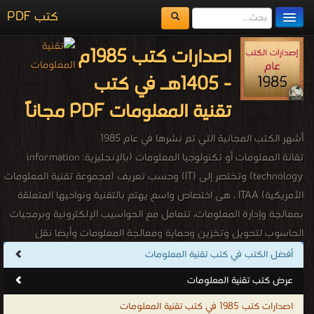
كتب PDF
مكتبة الكتب
اصدارات كتب 1985م
المكتبات
- 1405هـ في كتب
يُقرأ حالياً
تقنية المعلومات PDF مجاناً
الفهرس
أشهر الكتب المجانية التي تم نشرها في عام 1985
اضف كتاب
تقانة المعلومات أو تكنولوجيا المعلومات (بالإنجليزية: information
technology)‏ وتختصر إلى (IT) وحسب تعريف (مجموعة تقنية المعلومات
الأمريكية) ITAA ، هى اختصاص واسع يهتم بالتقنية ونواحيها المتعلقة
بمعالجة وإدارة المعلومات، تتعامل مع الحواسيب الإلكترونية وبرمجيات
الحاسوب لتحويل وتخزين وحماية ومعالجة المعلومات وأيضا نقل
واستعادة المعلومات. تهتم بدراسة، تصميم، تطوير، تفعيل، دعم أو تسيير
أفضل الكتب في كتب تقنية المعلومات
أنظمة المعلومات التي تعتمد على الحواسيب، بشكل خاص تطبيقات
عرض كتب تقنية المعلومات
وعتاد الحاسوب، تهتم تقنية المعلومات باستخدام الحواسيب والتطبيقات
اصدارات كتب 1985 في كتب تقنية المعلومات
البرمجية لتحويل، تخزين، حماية، معالجة، إرسال، والاسترجاع الآمن