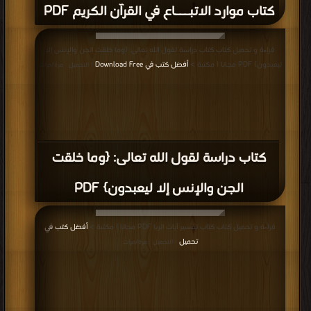
كتاب موارد الاتبـــاع في القرآن الكريم PDF
قراءة و تحميل كتاب كتاب دراسة لقول الله تعالى: {وما خلقت الجن والإنس إلا
ليعبدون} PDF مجانا | مكتبة >
أفضل كتب في Download Free
| التحميل : مرة/مرات
كتاب دراسة لقول الله تعالى: {وما خلقت
الجن والإنس إلا ليعبدون} PDF
قراءة و تحميل كتاب كتاب تفسير آيات الربا PDF مجانا | مكتبة >
أفضل كتب في
تحميل
| التحميل : مرة/مرات