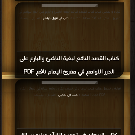
كتاب استخدام الألوان في المصاحف قديماً
وحديثاً PDF
قراءة و تحميل كتاب كتاب مصحف برواية حفص عن عاصم وبالهامش رواية شعبة
PDF مجانا | مكتبة >
كتب في احلى
| التحميل : مرة/مرات
كتاب مصحف برواية حفص عن عاصم
وبالهامش رواية شعبة PDF