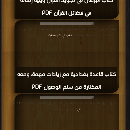
قراءة و تحميل كتاب كتاب المصحف_برواية_شعبة_عن_عاصم (ملون) PDF مجانا |
مكتبة >
كتب في اكبر موقع
| التحميل : مرة/مرات
كتاب المصحف_برواية_شعبة_عن_عاصم
(ملون) PDF
إعلانات: