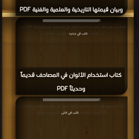
كتاب القرآن الكريم وبالهامش زبدة التفسير
من فتح القدير (ط أوقاف الكويت) PDF
المزيد
مناقشات واقتراحات حول صفحة كتب المصحف الشريف - قراءاته ونسخه