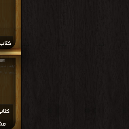
كتاب 
قراءة و تحمي
مغمورون PDF مجانا | مكتبة >
كتاب
مشه