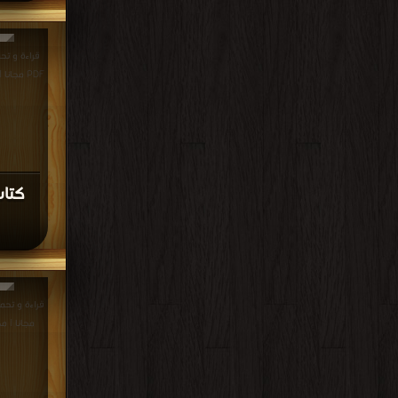
قراءة و تحم
PDF مجانا | مكتبة >
كتاب
مجانا | م