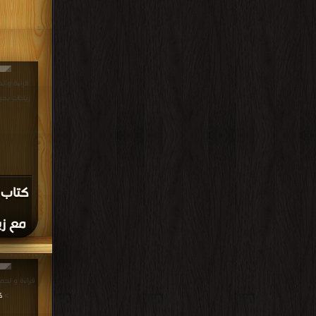
قراءة و ت
زيادات بحرق وابن ز
كتاب 
مع زي
>
ك