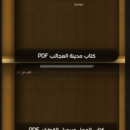
مباشرة
| التحميل : مرة/مرات
كتاب مدينة العجائب PDF
قراءة و تحميل كتاب كتاب العجل وبرميل القطران PDF مجانا | مكتبة >
كتب في احلى
| التحميل : مرة/مرات