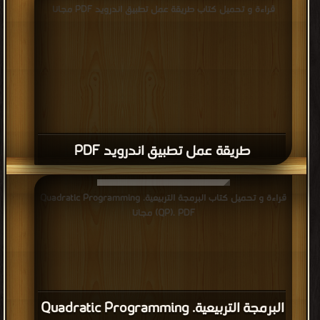
قراءة و تحميل كتاب طريقة عمل تطبيق اندرويد PDF مجانا
طريقة عمل تطبيق اندرويد PDF
قراءة و تحميل كتاب ﺍﻟﺒﺮﻣﺠﺔ ﺍﻟﺘﺮﺑﻴﻌﻴﺔ. Quadratic Programming
(QP). PDF مجانا
ﺍﻟﺒﺮﻣﺠﺔ ﺍﻟﺘﺮﺑﻴﻌﻴﺔ. Quadratic Programming