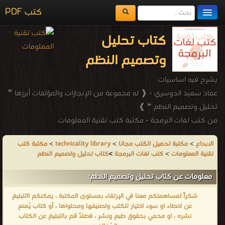
كتب PDF
مكتبة الكتب
كتاب تحليل
المكتبات
وتصميم النظم
يُقرأ حالياً
يشرح فيه اساسيات
الفهرس
عماد سعيد الدوسري - ❰ له مجموعة من الإنجازات والمؤلفات أبرزها ❞
تحليل وتصميم النظم ❝ ❱
اضف كتاب
من كتب لغات البرمجة - مكتبة كتب تقنية المعلومات.
الابداع
>
مكتبة تحميل الكتب مجانا
>
technicality library
>
مكتبة كتب
تقنية المعلومات
>
كتب لغات البرمجة
>
كتاب تحليل وتصميم النظم
معلومات عن كتاب تحليل وتصميم النظم:
شكراً لمساهمتكم معنا في الإرتقاء بمستوى المكتبة ، يمكنكم االتبليغ
عن اخطاء او سوء اختيار للكتب وتصنيفها ومحتواها ، أو كتاب يُمنع
نشره ، او محمي بحقوق طبع ونشر ، فضلاً قم بالتبليغ عن الكتاب