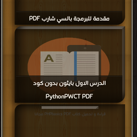
مقدمة للبرمجة بالسي شارب PDF
الدرس الاول بايثون بدون كود
PythonPWCT PDF
قراءة و تحميل كتاب الدرس الاول بايثون بدون كود PythonPWCT
قراءة و تحميل كتاب PHPbasics PDF مجانا
PDF مجانا