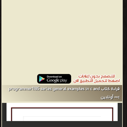
قراءة كتاب programmer1185 series general examples in c and
c++ أونلاين