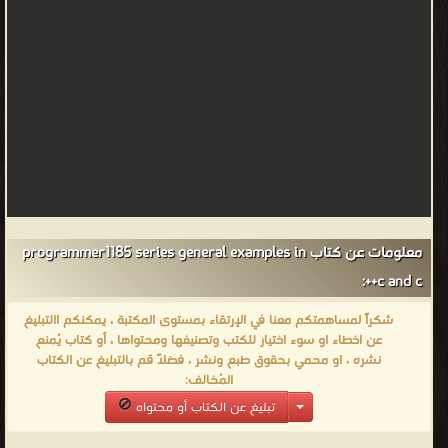
معلومات عن كتاب programmer1185 series general examples in
c and c++:
شكراً لمساهمتكم معنا في الإرتقاء بمستوى المكتبة ، يمكنكم االتبليغ
عن اخطاء او سوء اختيار للكتب وتصنيفها ومحتواها ، أو كتاب يُمنع
نشره ، او محمي بحقوق طبع ونشر ، فضلاً قم بالتبليغ عن الكتاب
المُخالف:
تبليغ عن الكتاب أو محتواه