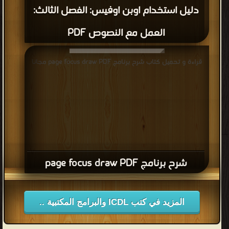
دليل استخدام اوبن اوفيس: الفصل الثالث:
العمل مع النصوص PDF
قراءة و تحميل كتاب شرح برنامج page focus draw PDF مجانا
شرح برنامج page focus draw PDF
المزيد في كتب ICDL والبرامج المكتبية ..