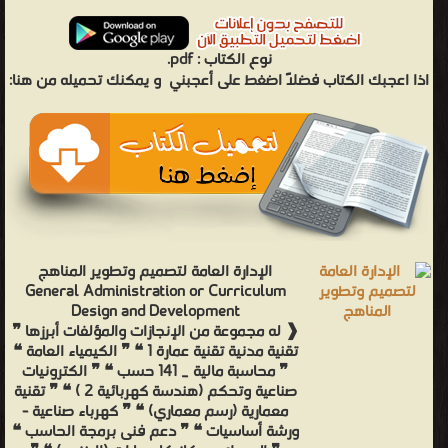
نوع الكتاب :
pdf.
اذا اعجبك الكتاب فضلاً اضغط على أعجبني
و يمكنك تحميله من هنا:
الإدارة العامة لتصميم وتطوير المناهج
General Administration or Curriculum
Design and Development
❰ له مجموعة من الإنجازات والمؤلفات أبرزها ❞
تقنية مدنية تقنية عمارة 1 ❝ ❞ الكيمياء العامة ❝
❞ محاسبة مالية _ 141 حسب ❝ ❞ الكترونيات
صناعية وتحكم (هندسة كهربائية 2 ) ❝ ❞ تقنية
معمارية (رسم معماري) ❝ ❞ كهرباء صناعية -
ورشة أساسيات ❝ ❞ دعم فنى برمجة الحاسب ❝