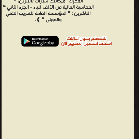
❞ المحرك : ميكانيكا سيارات (البنزين) ❝ ❞
المحاسبة المالية من الألف للياء - الجزء الثاني ❝
الناشرين : ❞ المؤسسة العامة للتدريب التقني
والمهني ❝ ❱.