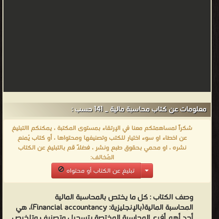
معلومات عن كتاب محاسبة مالية _ 141 حسب :
شكراً لمساهمتكم معنا في الإرتقاء بمستوى المكتبة ، يمكنكم االتبليغ
عن اخطاء او سوء اختيار للكتب وتصنيفها ومحتواها ، أو كتاب يُمنع
نشره ، او محمي بحقوق طبع ونشر ، فضلاً قم بالتبليغ عن الكتاب
المُخالف:
تبليغ عن الكتاب أو محتواه
وصف الكتاب :
كل ما يختص بالمحاسبة المالية
المحاسبة المالية(بالإنجليزية: Financial accountancy)، هي
أحد أهم أفرع المحاسبة المختصة بتسجيل وتصنيف وتلخيص