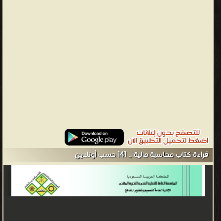
محاسبة مالية _ 141 حسب ❝ ❞ الكترونيات صناعية وتحكم (هندسة
كهربائية 2 ) ❝ ❞ تقنية معمارية (رسم معماري) ❝ ❞ كهرباء صناعية -
ورشة أساسيات ❝ ❞ دعم فنى برمجة الحاسب ❝ ❞ المحرك : ميكانيكا
سيارات (البنزين) ❝ ❞ المحاسبة المالية من الألف للياء - الجزء الثاني ❝
الناشرين : ❞ المؤسسة العامة للتدريب التقني والمهني ❝ ❱
من كتب ICDL والبرامج المكتبية - مكتبة كتب تقنية المعلومات.
قراءة كتاب محاسبة مالية _ 141 حسب أونلاين