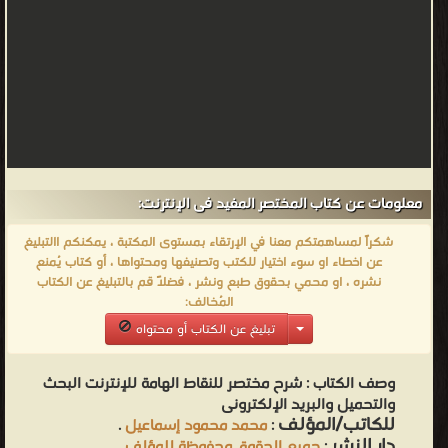
معلومات عن كتاب المختصر المفيد فى الإنترنت:
شكراً لمساهمتكم معنا في الإرتقاء بمستوى المكتبة ، يمكنكم االتبليغ
عن اخطاء او سوء اختيار للكتب وتصنيفها ومحتواها ، أو كتاب يُمنع
نشره ، او محمي بحقوق طبع ونشر ، فضلاً قم بالتبليغ عن الكتاب
المُخالف:
تبليغ عن الكتاب أو محتواه
وصف الكتاب :
شرح مختصر للنقاط الهامة للإنترنت البحث
والتحميل والبريد الإلكترونى
للكاتب/المؤلف
:
محمد محمود إسماعيل
.
دار النشر
:
جميع الحقوق محفوظة للمؤلف
.