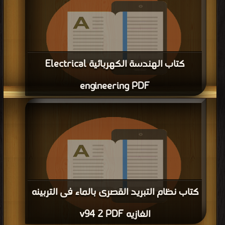
كتاب الهندسة الكهربائية Electrical
engineering PDF
قراءة و تحميل كتاب كتاب الهندسة الكهربائية Electrical engineering PDF مجانا |
مكتبة >
كتب في جديد
| التحميل : مرة/مرات
كتاب نظام التبريد القصرى بالماء فى التربينه
الغازيه v94 2 PDF