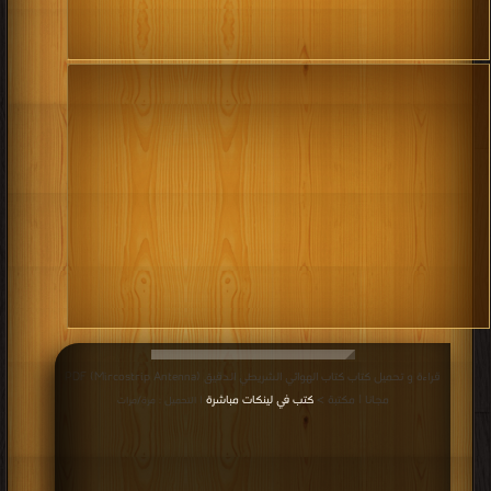
قراءة و تحميل كتاب كتاب الهوائي الشريطي الدقيق (Mircostrip Antenna) PDF
مجانا | مكتبة >
كتب في لينكات مباشرة
| التحميل : مرة/مرات