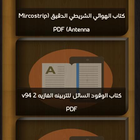
كتاب الهوائي الشريطي الدقيق (Mircostrip
Antenna) PDF
كتاب الوقود السائل للتربينه الغازيه v94 2
PDF
قراءة و تحميل كتاب كتاب الوقود السائل للتربينه الغازيه v94 2 PDF مجانا | مكتبة >
كتب في لينكات مباشرة
| التحميل : مرة/مرات