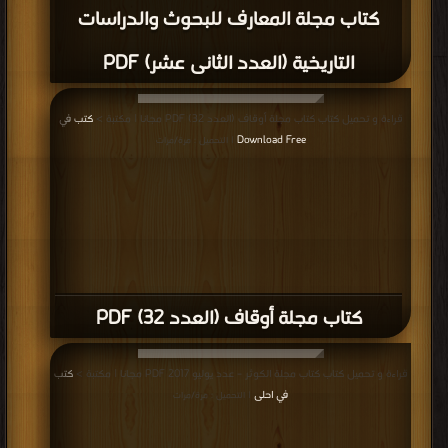
كتاب مجلة المعارف للبحوث والدراسات
التاريخية (العدد الثانى عشر) PDF
قراءة و تحميل كتاب كتاب مجلة أوقاف (العدد 32) PDF مجانا | مكتبة >
كتب في
Download Free
| التحميل : مرة/مرات
كتاب مجلة أوقاف (العدد 32) PDF
قراءة و تحميل كتاب كتاب مجلة الكوثر – عدد يوليو 2017 PDF مجانا | مكتبة >
كتب
في احلى
| التحميل : مرة/مرات