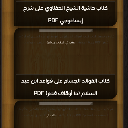
كتاب حاشية الشيخ الحفناوي على شرح
إيساغوجي PDF
قراءة و تحميل كتاب كتاب الفوائد الجسام على قواعد ابن عبد السلام (ط أوقاف
قطر) PDF مجانا | مكتبة >
كتب في لينكات مباشرة
| التحميل : مرة/مرات
كتاب الفوائد الجسام على قواعد ابن عبد
السلام (ط أوقاف قطر) PDF
قراءة و تحميل كتاب كتاب التقاسيم الفقهية وأثرها في الخلاف الفقهي وتأثرها
بالمستجدات المعاصرة PDF مجانا | مكتبة >
كتب في
| التحميل : مرة/مرات