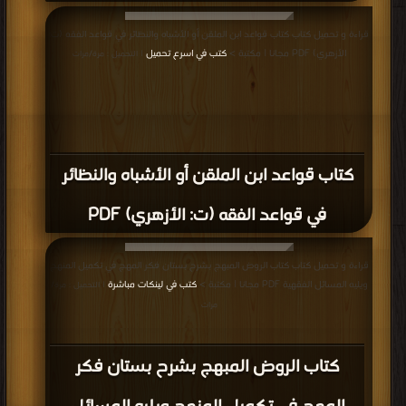
قراءة و تحميل كتاب كتاب قواعد ابن الملقن أو الأشباه والنظائر في قواعد الفقه (ت:
الأزهري) PDF مجانا | مكتبة >
كتب في اسرع تحميل
| التحميل : مرة/مرات
كتاب قواعد ابن الملقن أو الأشباه والنظائر
في قواعد الفقه (ت: الأزهري) PDF
قراءة و تحميل كتاب كتاب الروض المبهج بشرح بستان فكر المهج في تكميل المنهج
ويليه المسائل الفقهية PDF مجانا | مكتبة >
كتب في لينكات مباشرة
| التحميل : مرة/
مرات
كتاب الروض المبهج بشرح بستان فكر