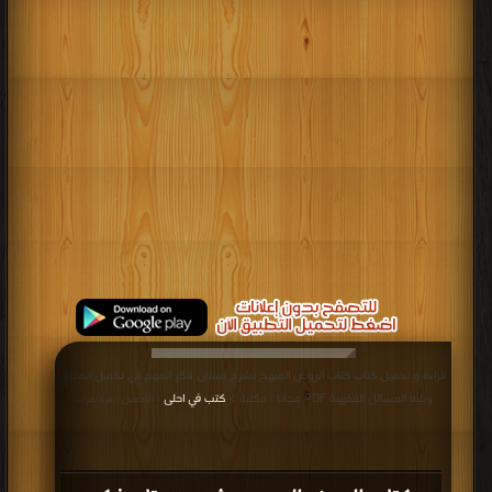
قراءة و تحميل كتاب كتاب الروض المبهج بشرح بستان فكر المهج في تكميل المنهج
ويليه المسائل الفقهية PDF مجانا | مكتبة >
كتب في احلى
| التحميل : مرة/مرات