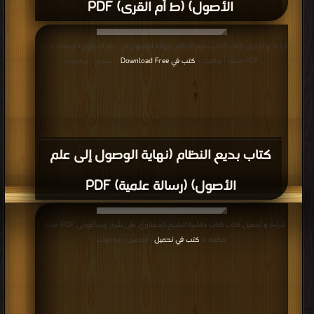
الأصول) (ط أم القرى) PDF
قراءة و تحميل كتاب كتاب بديع النظام (نهاية الوصول إلى علم الأصول) (رسالة علمية)
PDF مجانا | مكتبة >
كتب في Download Free
| التحميل : مرة/مرات
كتاب بديع النظام (نهاية الوصول إلى علم
الأصول) (رسالة علمية) PDF
قراءة و تحميل كتاب كتاب حاشية الشيخ الحفناوي على شرح إيساغوجي PDF مجانا |
مكتبة >
كتب في تحميل
| التحميل : مرة/مرات