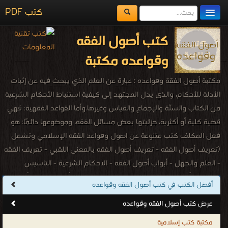
كتب PDF
مكتبة الكتب
كتب أصول الفقه
المكتبات
وقواعده مكتبة
يُقرأ حالياً
مكتبة أصول الفقة وقواعده : عبارة عن العلم الذي يبحث فيه عن إثبات
الفهرس
الأدلة للأحكام، والذي يدل المجتهد إلى كيفية استنباط الأحكام الشرعية
من الكتاب والسنَّة والإجماع والقياس وغيرها.وأما القواعد الفقهية: فهي
اضف كتاب
قضية كلية أو أكثرية، جزئيتها بعض مسائل الفقه، وموضوعها دائمًا: هو
فعل المكلف كتب متنوعة عن اصول وقواعد الفقه الإسلامي وتشمل
(تعريف أصول الفقه - تعريف أصول الفقه بالمعنى اللقبي - تعريف الفقه
- العلم والجهل - أبواب أصول الفقه - الاحكام الشرعية - التاسيس
والتطور - أول من صنف فى الاصول - تدوين علم أصول الفقه - أصول
أفضل الكتب في كتب أصول الفقه وقواعده
الدين - الأصول التي يبنى الفقه عليها - أدلة الفقه - أحكام الكتاب
عرض كتب أصول الفقه وقواعده
والسنه - مصادر الفقه عند الشيعة الإمامية - الاجماع والقياس - الاجتهاد
- المجتهد - الاستنباط - مفهوم القول بالرأي في الاجتهاد - تعريف السنة
مكتبة كتب إسلامية