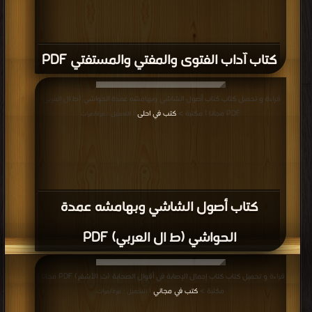
كتاب آداب الفتوى والمفتي والمستفتي PDF
قراءة و تحميل كتاب كتاب أصول الشاشي وبهامشه عمدة الحواشي (ط ال العربي)
PDF مجانا | مكتبة >
كتب في احلى
| التحميل : مرة/مرات
كتاب أصول الشاشي وبهامشه عمدة
الحواشي (ط ال العربي) PDF
قراءة و تحميل كتاب كتاب إجمال الإصابة في أقوال الصحابة (ت: الأشقر) PDF مجانا |
مكتبة >
كتب في مجاني
| التحميل : مرة/مرات