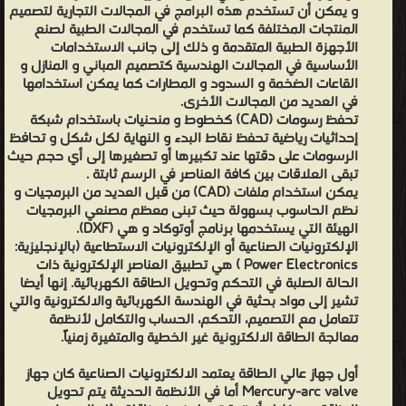
و يمكن أن تستخدم هذه البرامج في المجالات التجارية لتصميم
الالكترونيات الصناعية كان جهاز Mercury-arc valve أما في الأنظمة
المنتجات المختلفة كما تستخدم في المجالات الطبية لصنع
الحديثة يتم تحويل الطاقة من خلال أنظمة تبديل نصف ناقلة مثل
الأجهزة الطبية المتقدمة و ذلك إلى جانب الاستخدامات
الأساسية في المجالات الهندسية كتصميم المباني و المنازل و
الديودات ، الثايرستورات، والترانزستورات. في الأجهزة المنزلية هناك
القاعات الضخمة و السدود و المطارات كما يمكن استخدامها
المحول AC/DC أو مايسمى المقوم هو جهاز الإلكترونيات الصناعية
في العديد من المجالات الأخرى.
المثالي في العديد من الأجهزة الإلكترونية مثل التلفاز ، الحواسيب
تحفظ رسومات (CAD) كخطوط و منحنيات باستخدام شبكة
إحداثيات رياضية تحفظ نقاط البدء و النهاية لكل شكل و تحافظ
الشخصية، شاحن البطاريات، إلخ. تتراوح الاستطاعة الكهربائية في
الرسومات على دقتها عند تكبيرها أو تصغيرها إلى أي حجم حيث
الإلكترونيات الصناعية من عشرات الواطات إلى عدة مئات من الواط. أما
تبقى العلاقات بين كافة العناصر في الرسم ثابتة .
في الصناعية فتعتبر أجهزة تغيير السرعة أو (الإنفرتر الصناعي) من الأجهزة
يمكن استخدام ملفات (CAD) من قبل العديد من البرمجيات و
نظم الحاسوب بسهولة حيث تبنى معظم مصنعي البرمجيات
التي تعتمد الإلكترونيات الصناعية للتحكمبالمحركات التحريضية. مجال
الهيئة التي يستخدمها برنامج أوتوكاد و هي (DXF).
الاستطاعة في هذه الأجهزة يبدأ من مئات قليلة من الواط إلى عشرات
الإلكترونيات الصناعية أو الإلكترونيات الاستطاعية (بالإنجليزية:
من الميغاواط. يمكن تصنيف أجهزة تحويل الطاقة بالإلكترونيات
Power Electronics ) هي تطبيق العناصر الإلكترونية ذات
الحالة الصلبة في التحكم وتحويل الطاقة الكهربائية. إنها أيضا
الصناعية اعتمادا على نوع الطاقة الداخلة والخارجة لهذا الجهاز. من AC إلى
تشير إلى مواد بحثية في الهندسة الكهربائية والالكترونية والتي
DC (مقوم) من DC إلى AC (إنفرتر) من DC إلى DC (مبدل DC to DC)
تتعامل مع التصميم، التحكم، الحساب والتكامل لأنظمة
من AC إلى AC (مبدل AC to AC)
معالجة الطاقة الالكترونية غير الخطية والمتغيرة زمنياً.
-
أول جهاز عالي الطاقة يعتمد الالكترونيات الصناعية كان جهاز
من ركن التصميم Design - مكتبة .
Mercury-arc valve أما في الأنظمة الحديثة يتم تحويل