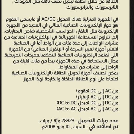
الطاقة من خلال أنظمة تبديل نصف ناقلة مثل الديودات ،
الثايرستورات، والترانزستورات.
في الأجهزة المنزلية هناك المحول AC/DC أو مايسمى المقوم
هو جهاز الإلكترونيات الصناعية المثالي في العديد من الأجهزة
الإلكترونية مثل التلفاز ، الحواسيب الشخصية، شاحن البطاريات،
إلخ. تتراوح الاستطاعة الكهربائية في الإلكترونيات الصناعية من
عشرات الواطات إلى عدة مئات من الواط. أما في الصناعية
فتعتبر أجهزة تغيير السرعة أو (الإنفرتر الصناعي) من الأجهزة
التي تعتمد الإلكترونيات الصناعية للتحكمبالمحركات التحريضية.
مجال الاستطاعة في هذه الأجهزة يبدأ من مئات قليلة من
الواط إلى عشرات من الميغاواط.
يمكن تصنيف أجهزة تحويل الطاقة بالإلكترونيات الصناعية
اعتمادا على نوع الطاقة الداخلة والخارجة لهذا الجهاز.
من AC إلى DC (مقوم)
من DC إلى AC (إنفرتر)
من DC إلى DC (مبدل DC to DC)
من AC إلى AC (مبدل AC to AC)
عدد مرات التحميل
: 28323 مرّة / مرات.
تم اضافته في
: السبت , 10 مايو 2008م.