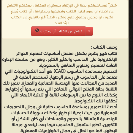
هو الحال في مجال الخوارزميات المعمارية. و يمكن أن تستخدم هذه
شكراً لمساهمتكم معنا في الإرتقاء بمستوى المكتبة ، يمكنكم االتبليغ
البرامج في المجالات التجارية لتصميم المنتجات المختلفة كما تستخدم
عن اخطاء او سوء اختيار للكتب وتصنيفها ومحتواها ، أو كتاب يُمنع
نشره ، او محمي بحقوق طبع ونشر ، فضلاً قم بالتبليغ عن الكتاب
في المجالات الطبية لصنع الأجهزة الطبية المتقدمة و ذلك إلى جانب
المُخالف:
الاستخدامات الأساسية في المجالات الهندسية كتصميم المباني و
تبليغ عن الكتاب أو محتواه
المنازل و القاعات الضخمة و السدود و المطارات كما يمكن استخدامها
في العديد من المجالات الأخرى. تحفظ رسومات (CAD) كخطوط و
وصف الكتاب :
منحنيات باستخدام شبكة إحداثيات رياضية تحفظ نقاط البدء و النهاية
كتاب كبير يشرح بشكل مفصل أساسيات تصميم الدوائر
لكل شكل و تحافظ الرسومات على دقتها عند تكبيرها أو تصغيرها إلى
الإلكترونية على الحاسب والكثير الكثير ، وهو من سلسلة الإدارة
العامة لتصميم وتطوير المناهج بالسعودية.
أي حجم حيث تبقى العلاقات بين كافة العناصر في الرسم ثابتة . يمكن
لتصميم بمساعدة الحاسوب (CAD) هو أحد التكنولوجيات التي
استخدام ملفات (CAD) من قبل العديد من البرمجيات و نظم الحاسوب
تعتمد على الحاسوب في رسم الإظهار. تُستخدم التقنية في
بسهولة حيث تبنى معظم مصنعي البرمجيات الهيئة التي يستخدمها
العديد من المجالات منها الهندسة الصناعية والعمارة. تتميز تلك
التقنية بدقة المنتج النهائي للنماذج التي يتم رسمها أو إظهارها
برنامج أوتوكاد و هي (DXF). الإلكترونيات الصناعية أو الإلكترونيات
وكذلك التنوع ما بين الرسومات ثنائية أو ثلاثية الأبعاد التي
الاستطاعية (بالإنجليزية: Power Electronics ) هي تطبيق العناصر
تحققها تلك التكنولوجيا.
الإلكترونية ذات الحالة الصلبة في التحكم وتحويل الطاقة الكهربائية. إنها
أحدثَ التصميم بمساعدة الحاسوب طفرة في مجال التصميمات
المعمارية من حيث نوعية الإظهار وكذلك سهولة الحسابات
أيضا تشير إلى مواد بحثية في الهندسة الكهربائية والالكترونية والتي
الهندسية المتعلقة بالحجوم والمساحات أي كان الشكل أو
تتعامل مع التصميم، التحكم، الحساب والتكامل لأنظمة معالجة الطاقة
التكوين. تطور استعمال الحاسوب فيما بعد، ليتعدي مرحلة
الإظهار، كما هو الحال في مجال الخوارزميات المعمارية.
الالكترونية غير الخطية والمتغيرة زمنياً. أول جهاز عالي الطاقة يعتمد