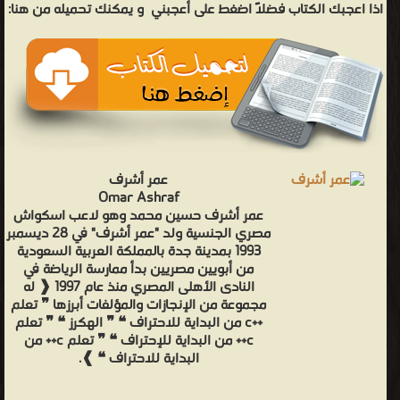
اذا اعجبك الكتاب فضلاً اضغط على أعجبني
و يمكنك تحميله من هنا:
عمر أشرف
Omar Ashraf
عمر أشرف حسين محمد وهو لاعب اسكواش
مصري الجنسية ولد "عمر أشرف" في 28 ديسمبر
1993 بمدينة جدة بالمملكة العربية السعودية
من أبويين مصريين بدأ ممارسة الرياضة في
النادى الأهلى المصري منذ عام 1997 ❰ له
مجموعة من الإنجازات والمؤلفات أبرزها ❞ تعلم
++c من البداية للاحتراف ❝ ❞ الهكرز ❝ ❞ تعلم
c++ من البداية للإحتراف ❝ ❞ تعلم c++ من
البداية للاحتراف ❝ ❱.