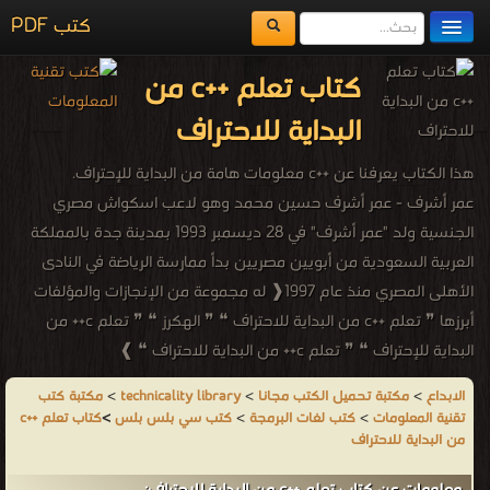
كتب PDF
مكتبة الكتب
كتاب تعلم ++c من
المكتبات
البداية للاحتراف
يُقرأ حالياً
هذا الكتاب يعرفنا عن ++c معلومات هامة من البداية للإحتراف.
الفهرس
عمر أشرف - عمر أشرف حسين محمد وهو لاعب اسكواش مصري
الجنسية ولد "عمر أشرف" في 28 ديسمبر 1993 بمدينة جدة بالمملكة
اضف كتاب
العربية السعودية من أبويين مصريين بدأ ممارسة الرياضة في النادى
الأهلى المصري منذ عام 1997❰ له مجموعة من الإنجازات والمؤلفات
أبرزها ❞ تعلم ++c من البداية للاحتراف ❝ ❞ الهكرز ❝ ❞ تعلم c++ من
البداية للإحتراف ❝ ❞ تعلم c++ من البداية للاحتراف ❝ ❱
من كتب سي بلس بلس كتب لغات البرمجة - مكتبة كتب تقنية
الابداع
>
مكتبة تحميل الكتب مجانا
>
technicality library
>
مكتبة كتب
المعلومات.
تقنية المعلومات
>
كتب لغات البرمجة
>
كتب سي بلس بلس
>
كتاب تعلم ++c
من البداية للاحتراف