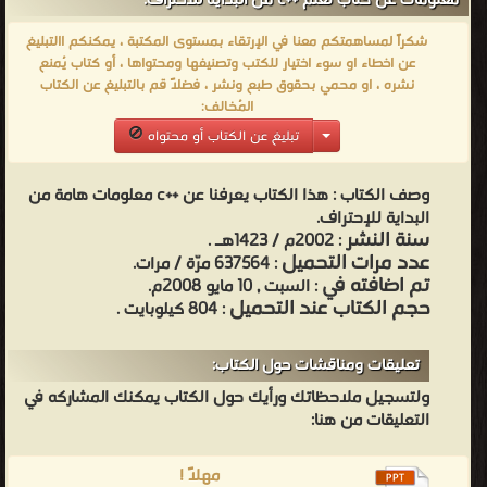
معلومات عن كتاب تعلم ++c من البداية للاحتراف:
شكراً لمساهمتكم معنا في الإرتقاء بمستوى المكتبة ، يمكنكم االتبليغ
عن اخطاء او سوء اختيار للكتب وتصنيفها ومحتواها ، أو كتاب يُمنع
نشره ، او محمي بحقوق طبع ونشر ، فضلاً قم بالتبليغ عن الكتاب
المُخالف:
تبليغ عن الكتاب أو محتواه
وصف الكتاب :
هذا الكتاب يعرفنا عن ++c معلومات هامة من
البداية للإحتراف.
سنة النشر
: 2002م / 1423هـ .
عدد مرات التحميل
: 637564 مرّة / مرات.
تم اضافته في
: السبت , 10 مايو 2008م.
حجم الكتاب عند التحميل
: 804 كيلوبايت .
تعليقات ومناقشات حول الكتاب:
ولتسجيل ملاحظاتك ورأيك حول الكتاب يمكنك المشاركه في
التعليقات من هنا:
مهلاً !