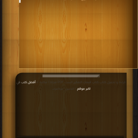
قراءة و تحميل كتاب كتاب قبعات التفكير الست PDF مجانا | مكتبة >
أفضل كتب في
اكبر موقع
| التحميل : مرة/مرات