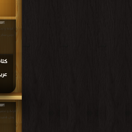
قراءة و تح
درس سكر الوقت PDF مج
كتا
عرب
قراءة و تحمي
وحل قصيد شيخ الع