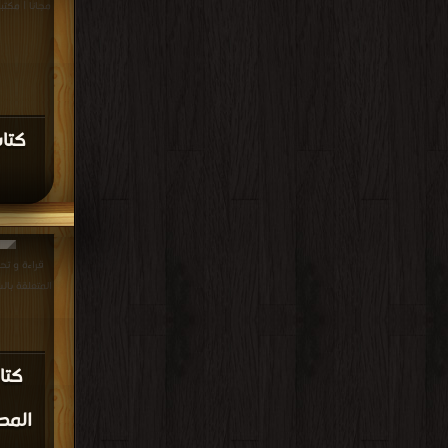
مجانا | مكتب
كتاب
قراءة و تح
المتعلقة بالشاطبية PDF م
كتا
المط