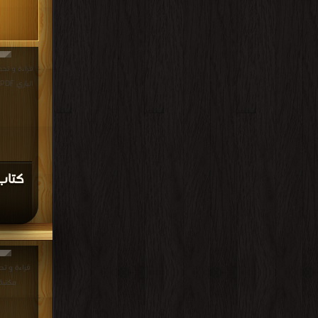
قراءة و تح
الباري PDF مجانا | مكتبة >
كتاب
مكتبة