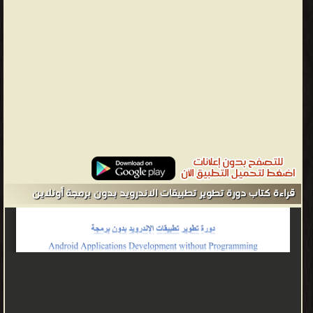
قراءة كتاب دورة تطوير تطبيقات الاندرويد بدون برمجة أونلاين