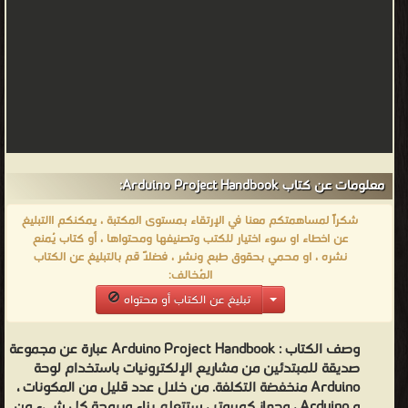
معلومات عن كتاب Arduino Project Handbook:
شكراً لمساهمتكم معنا في الإرتقاء بمستوى المكتبة ، يمكنكم االتبليغ
عن اخطاء او سوء اختيار للكتب وتصنيفها ومحتواها ، أو كتاب يُمنع
نشره ، او محمي بحقوق طبع ونشر ، فضلاً قم بالتبليغ عن الكتاب
المُخالف:
تبليغ عن الكتاب أو محتواه
وصف الكتاب :
Arduino Project Handbook عبارة عن مجموعة
صديقة للمبتدئين من مشاريع الإلكترونيات باستخدام لوحة
Arduino منخفضة التكلفة. من خلال عدد قليل من المكونات ،
و Arduino ، وجهاز كمبيوتر ، ستتعلم بناء وبرمجة كل شيء من