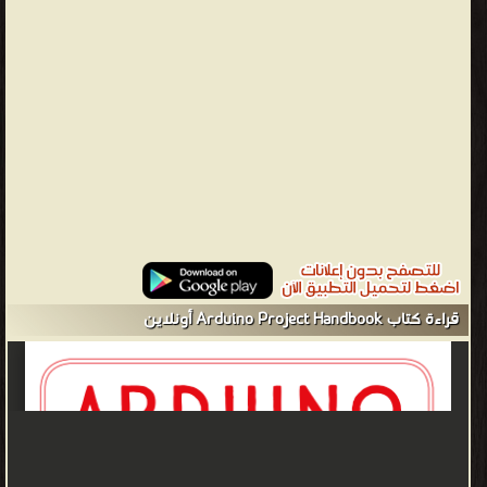
مارك غيدس - يحب مارك الكتب. يحب الكتب المرئية. يحب الكتب
العملية. يحب الكتب التي هي كل هذه الأشياء! أراد مارك أن يكتب كتابًا
عن Arduino كان بسيطًا وعمليًا ومحفزًا بصريًا ، والأهم من ذلك كله ،
أنه أراد امتلاكه كمرجع. قرر مارك تجربة Arduino وإنشاء سجل بإنجازاته
يمكن الرجوع إليه ومشاركته مع ابنه البالغ من العمر 10 سنوات -
Arduino Project Handbook هو نتيجة لذلك وهو يشبه إلى حد ما كتاب
قصاصات من الأفكار الرائعة. كتيب مشروع Arduino هو أول منشور
لمارك وهو الكتاب الذي كان يبحث عنه قبل وجوده. إنه يأمل أن تفعل
ذلك الآن ، وقد تستمتع به أيضًا! ❰ له مجموعة من الإنجازات والمؤلفات
أبرزها ❞ Arduino Project Handbook, Volume: 25 Practical Projects
❝ ❞ Arduino Project Handbook, Volume 2 ❝ ❞ Arduino Project
قراءة كتاب Arduino Project Handbook أونلاين
Handbook ❝ الناشرين : ❞ No Starch Press ❝ ❱
من الأردوينو - مكتبة كتب تقنية المعلومات.