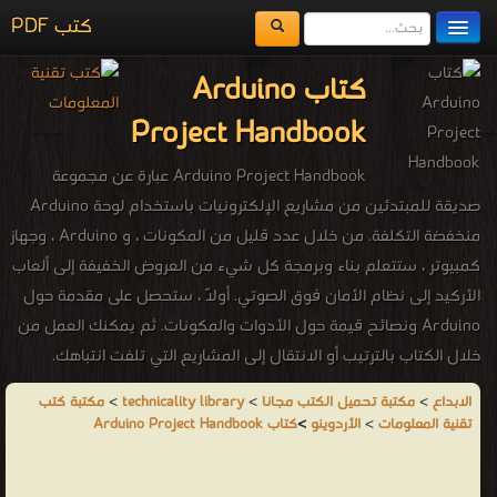
كتب PDF
مكتبة الكتب
كتاب Arduino
المكتبات
Project Handbook
يُقرأ حالياً
Arduino Project Handbook عبارة عن مجموعة
الفهرس
صديقة للمبتدئين من مشاريع الإلكترونيات باستخدام لوحة Arduino
منخفضة التكلفة. من خلال عدد قليل من المكونات ، و Arduino ، وجهاز
اضف كتاب
كمبيوتر ، ستتعلم بناء وبرمجة كل شيء من العروض الخفيفة إلى ألعاب
الأركيد إلى نظام الأمان فوق الصوتي. أولاً ، ستحصل على مقدمة حول
Arduino ونصائح قيمة حول الأدوات والمكونات. ثم يمكنك العمل من
خلال الكتاب بالترتيب أو الانتقال إلى المشاريع التي تلفت انتباهك.
يتضمن كل مشروع تعليمات بسيطة ، وصور ملونة ومخططات الدوائر ،
الابداع
>
مكتبة تحميل الكتب مجانا
>
technicality library
>
مكتبة كتب
وجميع التعليمات البرمجية اللازمة. يعتبر Arduino Project Handbook
تقنية المعلومات
>
الأردوينو
>
كتاب Arduino Project Handbook
طريقة سريعة وممتعة لبدء استخدام وحدات التحكم الدقيقة التي تعتبر
مثالية للمبتدئين والهواة وأولياء الأمور والمعلمين.