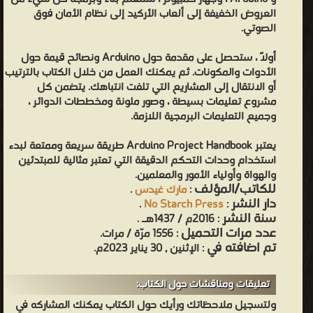
العروض الخفيفة إلى ألعاب الأركيد إلى نظام الأمان فوق
الصوتي.
أولاً ، ستحصل على مقدمة حول Arduino ونصائح قيمة حول
الأدوات والمكونات. ثم يمكنك العمل من خلال الكتاب بالترتيب
أو الانتقال إلى المشاريع التي تلفت انتباهك. يتضمن كل
مشروع تعليمات بسيطة ، وصور ملونة ومخططات الدوائر ،
وجميع التعليمات البرمجية اللازمة.
يعتبر Arduino Project Handbook طريقة سريعة وممتعة لبدء
استخدام وحدات التحكم الدقيقة التي تعتبر مثالية للمبتدئين
والهواة وأولياء الأمور والمعلمين.
للكاتب/المؤلف
:
مارك غيدس
.
دار النشر
.
No Starch Press
:
سنة النشر
: 2016م / 1437هـ .
عدد مرات التحميل
: 1556 مرّة / مرات.
تم اضافته في
: الإثنين , 30 يناير 2023م.
تعليقات ومناقشات حول الكتاب:
ولتسجيل ملاحظاتك ورأيك حول الكتاب يمكنك المشاركه في