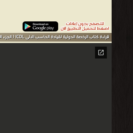
قراءة كتاب الرخصة الدولية لقيادة الحاسب الالى ICDL ( الجزء السابع ) أونلاين