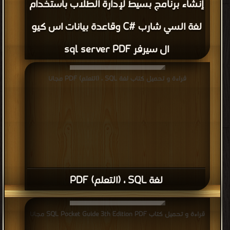
إنشاء برنامج بسيط لإدارة الطلاب باستخدام
لغة السي شارب #C وقاعدة بيانات اس كيو
ال سيرفر sql server PDF
قراءة و تحميل كتاب لغة SQL ، (التعلم) PDF مجانا
لغة SQL ، (التعلم) PDF
قراءة و تحميل كتاب SQL Pocket Guide 3th Edition PDF مجانا