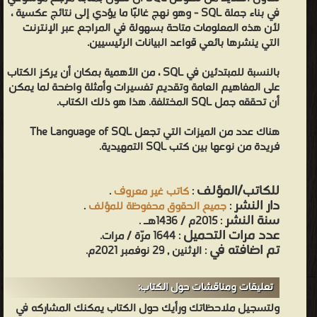
في بناء جملة SQL - وهو نهج غالبًا ما يؤدي إلى نتائج عكسية ،
لأن هذه المعلومات متاحة بسهولة في المراجع عبر الإنترنت
التي ينشرها بائعي قواعد البيانات الرئيسيين.
بالنسبة للمبتدئين في SQL ، من الأهمية بمكان أن يركز الكتاب
على المفاهيم العامة وتقديم تفسيرات وأمثلة واضحة لما يمكن
أن تحققه جمل SQL المختلفة. هذا هو ذلك الكتاب.
هناك عدد من الميزات التي تجعل The Language of SQL
فريدة من نوعها بين كتب SQL التمهيدية.
للكاتب/المؤلف
:
كاتب غير معروف
.
دار النشر
:
جميع الحقوق محفوظة للمؤلف
.
سنة النشر
: 2015م / 1436هـ .
عدد مرات التحميل
: 1644 مرّة / مرات.
تم اضافته في
: الإثنين , 29 نوفمبر 2021م.
تعليقات ومناقشات حول الكتاب:
ولتسجيل ملاحظاتك ورأيك حول الكتاب يمكنك المشاركه في