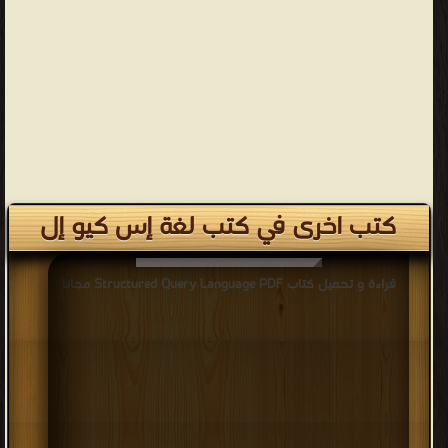
كتب اخرى في كتب لغة إس كيو إل
قراءة و تحميل كتاب Structured Query Language PDF مجانا