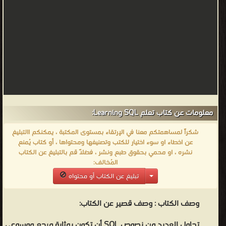
معلومات عن كتاب تعلم Learning SQL:
شكراً لمساهمتكم معنا في الإرتقاء بمستوى المكتبة ، يمكنكم االتبليغ
عن اخطاء او سوء اختيار للكتب وتصنيفها ومحتواها ، أو كتاب يُمنع
نشره ، او محمي بحقوق طبع ونشر ، فضلاً قم بالتبليغ عن الكتاب
المُخالف:
تبليغ عن الكتاب أو محتواه
وصف الكتاب :
وصف قصير عن الكتاب:
تحاول العديد من نصوص SQL أن تكون بمثابة مرجع موسوعي