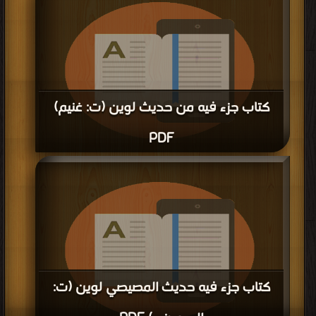
وبعض مناقبه ومولده ووفاته وعدد تصانيفه (ت: الهاشمي) PDF مجانا | مكتبة >
كتب في مجانا
| التحميل : مرة/مرات
كتاب جزء فيه من حديث لوين (ت: غنيم)
PDF
قراءة و تحميل كتاب كتاب جزء فيه من حديث لوين (ت: غنيم) PDF مجانا | مكتبة >
كتب في
| التحميل : مرة/مرات
كتاب جزء فيه حديث المصيصي لوين (ت: