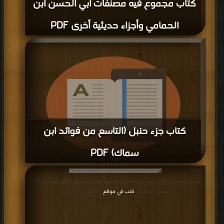
كتاب مجموع فيه مصنفات أبي الحسن ابن
الحمامي وأجزاء حديثية أخرى PDF
كتاب جزء حنبل (التاسع من فوائد ابن
سماك) PDF
قراءة و تحميل كتاب كتاب جزء حنبل (التاسع من فوائد ابن سماك) PDF مجانا | مكتبة
قراءة و تحميل كتاب كتاب جزء حديث المسيء صلاته بتجميع طرقه وزياداته PDF
>
كتب في لينكات مباشرة
| التحميل : مرة/مرات
مجانا | مكتبة >
كتب في موقع
| التحميل : مرة/مرات