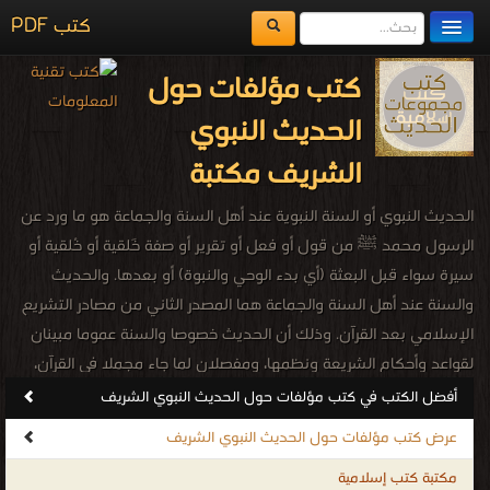
كتب PDF
مكتبة الكتب
كتب مؤلفات حول
المكتبات
الحديث النبوي
يُقرأ حالياً
الشريف مكتبة
الفهرس
الحديث النبوي أو السنة النبوية عند أهل السنة والجماعة هو ما ورد عن
اضف كتاب
الرسول محمد ﷺ من قول أو فعل أو تقرير أو صفة خَلقية أو خُلقية أو
سيرة سواء قبل البعثة (أي بدء الوحي والنبوة) أو بعدها. والحديث
والسنة عند أهل السنة والجماعة هما المصدر الثاني من مصادر التشريع
الإسلامي بعد القرآن. وذلك أن الحديث خصوصا والسنة عموما مبينان
لقواعد وأحكام الشريعة ونظمها، ومفصلان لما جاء مجملا في القرآن،
ومضيفان لما سكت عنه، وموضحان لبيانه ومعانيه ودلالاته. كما جاء في
أفضل الكتب في كتب مؤلفات حول الحديث النبوي الشريف
سورة النجم: وَمَا يَنْطِقُ عَنِ الْهَوَى Aya-3.png إِنْ هُوَ إِلَّا وَحْيٌ يُوحَى .
عرض كتب مؤلفات حول الحديث النبوي الشريف
فالحديث النبوي هو بمثابة القرآن في التشريع من حيث كونه وحياً أوحاه
مكتبة كتب إسلامية
الله للنبي، والحديث والسنة مرادفان للقرآن في الحجية ووجوب العمل