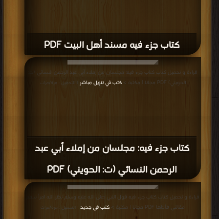
كتاب جزء فيه مسند أهل البيت PDF
قراءة و تحميل كتاب كتاب جزء فيه: مجلسان من إملاء أبي عبد الرحمن النسائي (ت:
الحويني) PDF مجانا | مكتبة >
كتب في تنزيل مباشر
| التحميل : مرة/مرات
كتاب جزء فيه: مجلسان من إملاء أبي عبد
الرحمن النسائي (ت: الحويني) PDF
قراءة و تحميل كتاب كتاب جزء فيه قول النبي صلى الله عليه وسلم نظر الله امرأ سمع
مقالتي فأداها PDF مجانا | مكتبة >
كتب في جديد
| التحميل : مرة/مرات