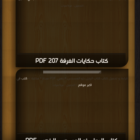
التحميل : مرة/مرات
كتاب حكايات الغرفة 207 PDF
قراءة و تحميل كتاب كتاب الرجل ذو المسدس الذهبي PDF مجانا | مكتبة >
كتب في
اكبر موقع
| التحميل : مرة/مرات