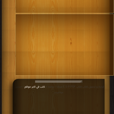
قراءة و تحميل كتاب كتاب E S P PDF مجانا | مكتبة >
كتب في اكبر موقع
| التحميل :
مرة/مرات