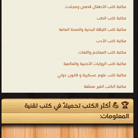
مكتبة كتب الأطفال قصص ومجلات
مكتبة كتب الطب
مكتبة كتب اللياقة البدنية والصحة العامة
مكتبة كتب الأدب
مكتبة كتب المعاجم واللغات
مكتبة كتب الروايات الأجنبية والعالمية
مكتبة كتب علوم عسكرية و قانون دولي
مكتبة الكتب الغير مصنّفة
🏆 💪 أكثر الكتب تحميلاً في كتب تقنية
المعلومات: