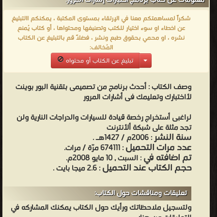
معلومات عن كتاب برنامج أختبارات إشارات المرور:
شكراً لمساهمتكم معنا في الإرتقاء بمستوى المكتبة ، يمكنكم االتبليغ
عن اخطاء او سوء اختيار للكتب وتصنيفها ومحتواها ، أو كتاب يُمنع
نشره ، او محمي بحقوق طبع ونشر ، فضلاً قم بالتبليغ عن الكتاب
المُخالف:
تبليغ عن الكتاب أو محتواه
وصف الكتاب :
أحدث برنامج من تصميمى بتقنية البور بوينت
لأاختبارك وتعليمك فى أشارات المرور
لراغبى أستخراج رخصة قيادة للسيارات والدراجات النارية ولن
تجد مثلة على شبكة ألأنترنت
سنة النشر
: 2006م / 1427هـ .
عدد مرات التحميل
: 674111 مرّة / مرات.
تم اضافته في
: السبت , 10 مايو 2008م.
حجم الكتاب عند التحميل
: 2.6 ميجا بايت .
تعليقات ومناقشات حول الكتاب:
ولتسجيل ملاحظاتك ورأيك حول الكتاب يمكنك المشاركه في